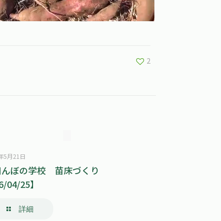
2
6年5月21日
田んぼの学校 苗床づくり
6/04/25】
詳細