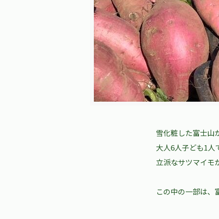
雪化粧した富士山
大人6人子ども1
立派なサツマイモ
この中の一部は、