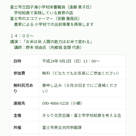
富士市立田子浦小学校栄養職員（遠藤 貴子氏）
学校給食で実践している食育の話
富士市のエコファーマー（安藤 徹哉氏）
農家による 小学校での出前事業を再現します
１４：００～
講演：「お米は命 人間の能力はお米で変わる」
講師：野末 倍由氏（光郷城 金銀 代表）
日時
平成24年 9月2日（日）13：00～
参加費
無料（どなたでもお気楽にご参加ください）
無料託児あ
要申し込み（８月25日までにご連絡くださ
り
い）
連絡先
090-4866-0228（小櫛）
主催
きらり交流会議・富士市学校給食を考える会
共催
富士市男女共同参画課