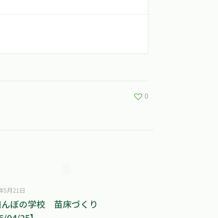
0
6年5月21日
田んぼの学校 苗床づくり
6/04/25】