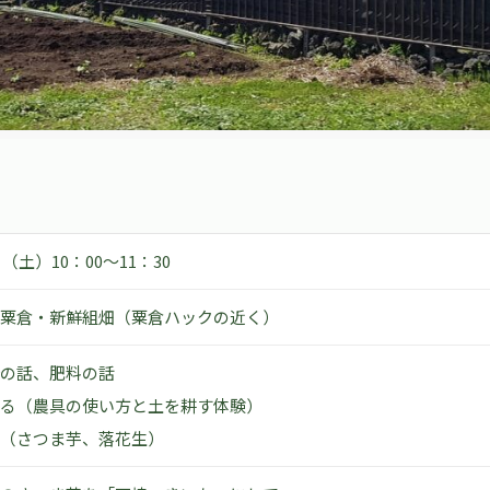
日（土）10：00～11：30
粟倉・新鮮組畑（粟倉ハックの近く）
の話、肥料の話
る（農具の使い方と土を耕す体験）
（さつま芋、落花生）