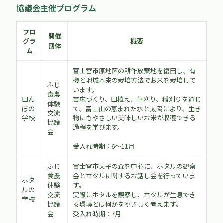
協議会主催プログラム
プロ
開催
グラ
概要
団体
ム
富士宮市原地区の耕作放棄地を復田し、有
機と地域本来の栽培方法でお米を栽培して
ふじ
います。
食農
田ん
苗床づくり、田植え、草刈り、稲刈りを通じ
体験
ぼの
て、富士山の恵まれた水と太陽により、生き
交流
学校
物にもやさしい美味しいお米が収穫できる
協議
過程を学びます。
会
受入れ時期：6～11月
ふじ
富士宮市天子の森を中心に、ホタルの観察
食農
会とホタルに関するお話し会を行っていま
ホタ
体験
す。
ルの
交流
実際にホタルを観察し、ホタルが生息でき
学校
協議
る環境とは何かをやさしく考えます。
会
受入れ時期：7月