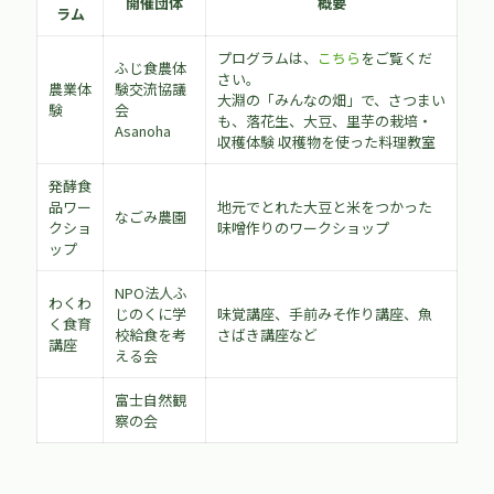
開催団体
概要
ラム
プログラムは、
こちら
をご覧くだ
ふじ食農体
さい。
農業体
験交流協議
大淵の「みんなの畑」で、さつまい
験
会
も、落花生、大豆、里芋の栽培・
Asanoha
収穫体験 収穫物を使った料理教室
発酵食
品ワー
地元でとれた大豆と米をつかった
なごみ農園
クショ
味噌作りのワークショップ
ップ
NPO法人ふ
わくわ
じのくに学
味覚講座、手前みそ作り講座、魚
く食育
校給食を考
さばき講座など
講座
える会
富士自然観
察の会