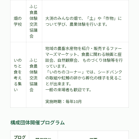
ふじ
食農
畑の
体験
大渕のみんなの畑で、「土」や「作物」に
学校
交流
ついて学び、農業体験を行います。
協議
会
地域の農畜水産物を紹介・販売するファー
マーズマーケット、食農に関わる映画と座
いの
ふじ
談会、自然観察会、 ものづくり体験等を行
ちと
食農
っています。
食を
体験
「いのちのコーナー」では、シードバンク
考え
交流
の取組や虹鱒の卵から孵化の様子を見るこ
る集
協議
とが出来ます。
い
会
一般の来場者も歓迎です。
実施時期：毎年10月
構成団体開催プログラム
プログ