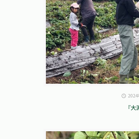
202
『大淵