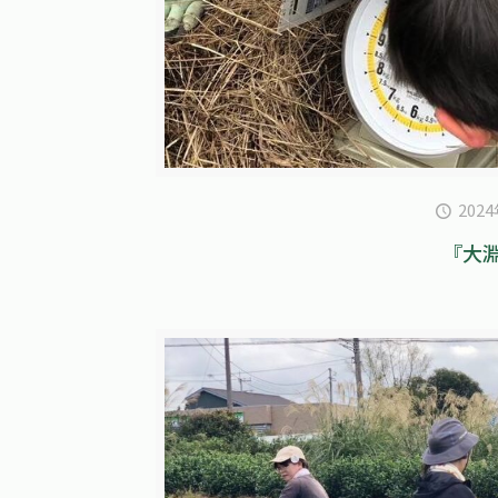
202
『大淵